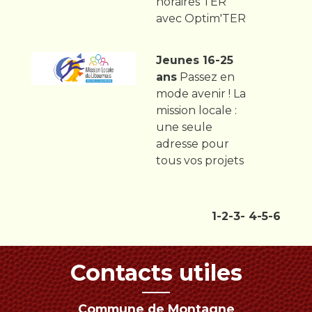
horaires TER
avec Optim'TER
Jeunes 16-25
ans
Passez en
mode avenir ! La
mission locale :
une seule
adresse pour
tous vos projets
1
-2
-3
-
4
-5
-6
Contacts utiles
Commune de Montagne