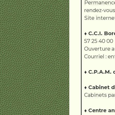
Permanences
rendez-vou
Site intern
♦ C.C.I. Bo
57 25 40 00
Ouverture au
Courriel : e
♦ C.P.A.M. 
♦ Cabinet
Cabinets pa
♦ Centre an