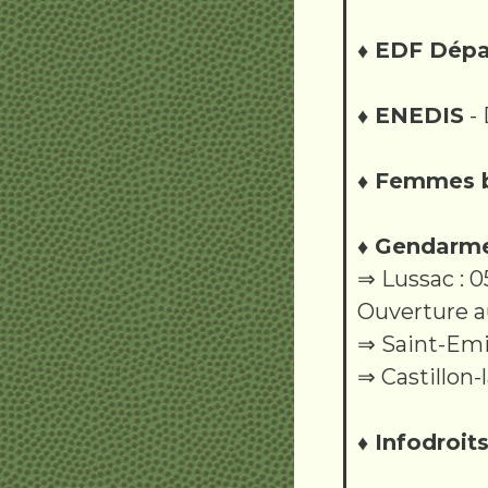
♦ EDF Dép
♦ ENEDIS
- 
♦ Femmes 
♦ Gendarme
⇒ Lussac : 0
Ouverture au
⇒ Saint-Emil
⇒ Castillon-l
♦ Infodroit