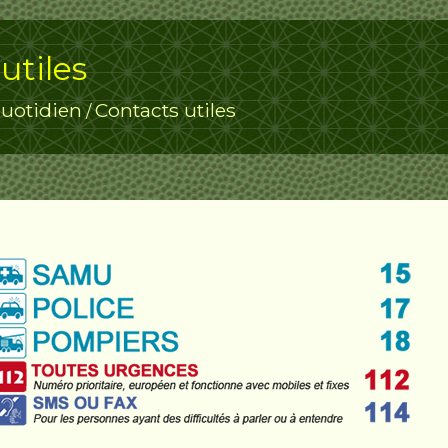
utiles
uotidien
Contacts utiles
/