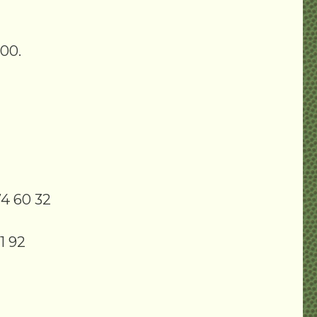
h00.
74 60 32
1 92