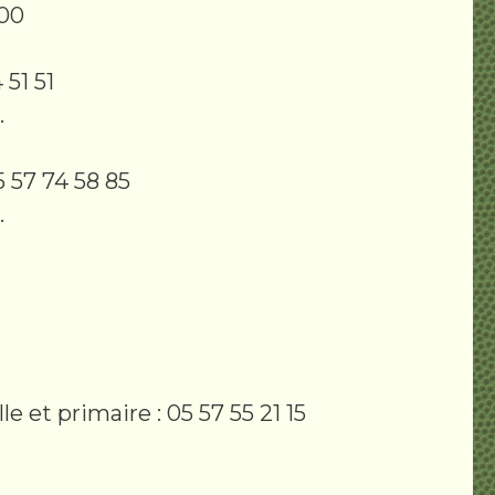
 00
 51 51
.
 57 74 58 85
.
et primaire : 05 57 55 21 15