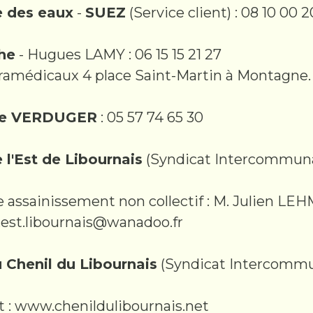
e des eaux
-
SUEZ
(Service client) : 08 10 00 
he
- Hugues LAMY : 06 15 15 21 27
ramédicaux 4 place Saint-Martin à Montagne.
ie VERDUGER
: 05 57 74 65 30
e l'Est de Libournais
(Syndicat Intercommunal
assainissement non collectif : M. Julien LEHMA
a.est.libournais@wanadoo.fr
du Chenil du Libournais
(Syndicat Intercommun
t : www.chenildulibournais.net