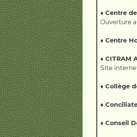
♦ Centre d
Ouverture au
♦ Centre Ho
♦ CITRAM A
Site interne
♦ Collège 
♦ Conciliat
♦ Conseil 