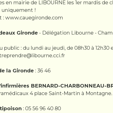
 en mairie de LIBOURNE les 1er mardis de ch
s uniquement !
et : www.cauegironde.com
rdeaux Gironde
- Délégation Libourne - Cham
 public : du lundi au jeudi, de 08h30 à 12h30 
ntreprendre@libourne.cci.fr
de la Gironde
: 36 46
 d'infirmières BERNARD-CHARBONNEAU-
ramédicaux 4 place Saint-Martin à Montagne.
tipoison
: 05 56 96 40 80