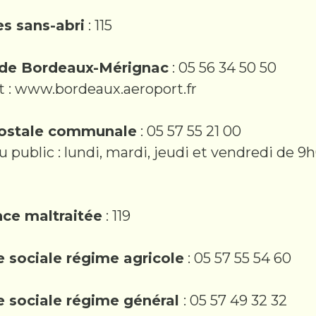
es sans-abri
: 115
 de Bordeaux-Mérignac
: 05 56 34 50 50
t : www.bordeaux.aeroport.fr
postale communale
: 05 57 55 21 00
 public : lundi, mardi, jeudi et vendredi de 9
nce maltraitée
: 119
e sociale régime agricole
: 05 57 55 54 60
e sociale régime général
: 05 57 49 32 32