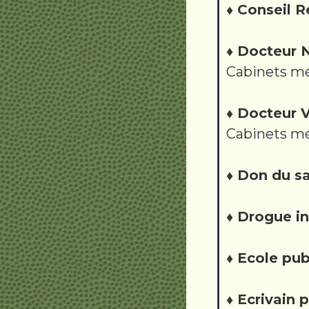
♦ Conseil R
♦ Docteur
Cabinets mé
♦ Docteur
Cabinets mé
♦ Don du s
♦ Drogue in
♦ Ecole pub
♦ Ecrivain 