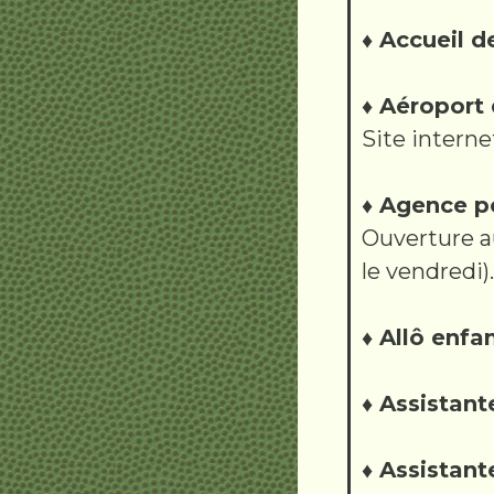
♦ Accueil d
♦ Aéroport
Site interne
♦ Agence 
Ouverture au
le vendredi).
♦ Allô enfa
♦ Assistant
♦ Assistant