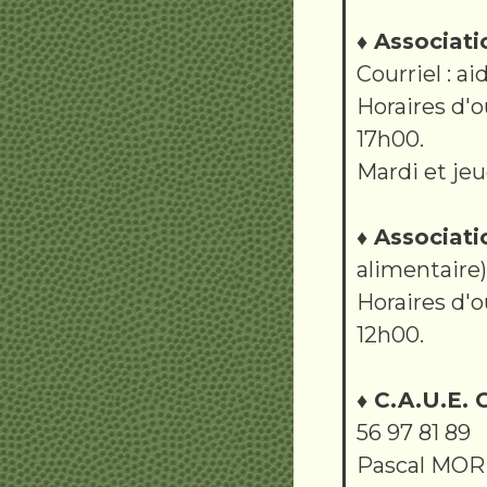
♦ Associati
Courriel : 
Horaires d'o
17h00.
Mardi et jeu
♦ Associati
alimentaire)
Horaires d'o
12h00.
♦ C.A.U.E. 
56 97 81 89
Pascal MORIN