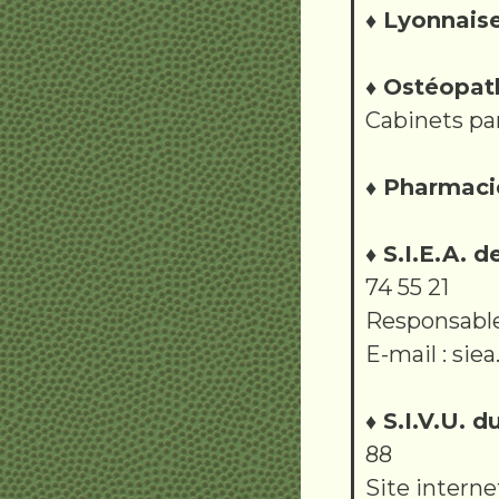
♦ Lyonnais
♦ Ostéopat
Cabinets pa
♦ Pharmac
♦ S.I.E.A. d
74 55 21
Responsable 
E-mail : sie
♦ S.I.V.U. 
88
Site interne