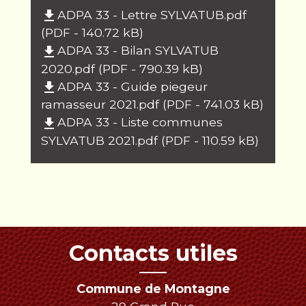
ADPA 33 - Lettre SYLVATUB.pdf
file_download
(PDF - 140.72 kB)
ADPA 33 - Bilan SYLVATUB
file_download
2020.pdf (PDF - 790.39 kB)
ADPA 33 - Guide piegeur
file_download
ramasseur 2021.pdf (PDF - 741.03 kB)
ADPA 33 - Liste communes
file_download
SYLVATUB 2021.pdf (PDF - 110.59 kB)
Contacts utiles
Commune de Montagne