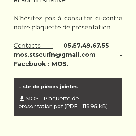
et administrative.
N'hésitez pas à consulter ci-contre
notre plaquette de présentation.
Contacts :
05.57.49.67.55 -
mos.stseurin@gmail.com -
Facebook : MOS.
Liste de pièces jointes
MOS - Plaquette de
file_download
présentation.pdf (PDF - 118.96 kB)