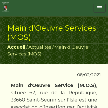
menu
Main d'Oeuvre Services
(MOS)
Accueil
Actualités
Main d'Oeuvre
/
/
Services (MOS)
08/02/2021
Main d'Oeuvre Service (M.O.S)
,
située 62, rue de la République,
33660 Saint-Seurin sur l'Isle est une
association d'insertion par l'activité