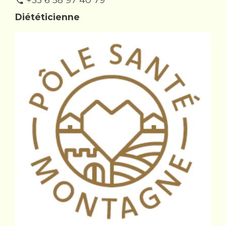
phone
Diététicienne