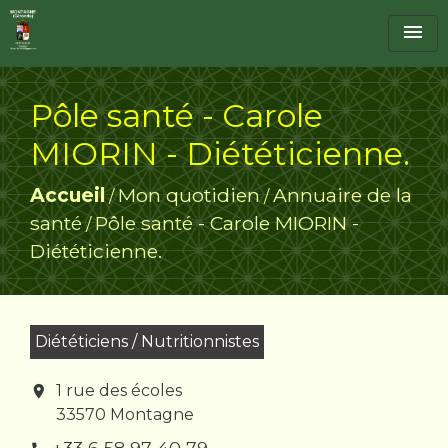
menu
Pôle santé - Carole
MIORIN - Diététicienne.
Accueil
Mon quotidien
Annuaire de la
/
/
santé
Pôle santé - Carole MIORIN -
/
Diététicienne.
Diététiciens / Nutritionnistes
1 rue des écoles
location_on
33570 Montagne
+33 6 58 97 40 79