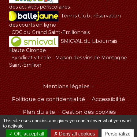
des activités périscolaires
Tennis Club : réservation
des courts en ligne
CDC du Grand Saint-Emilionnais
SMICVAL du Libournais
Haute Gironde
Syndicat viticole - Maison des vins de Montagne
Saint-Emilion
Mentions légales
-
Politique de confidentialité
-
Accessibilité
-
Plan du site
-
Gestion des cookies
This site uses cookies and gives you control over what you want
to activate
OK, accept all
Deny all cookies
Personalize
Site créé en partenariat avec Réseau des Communes